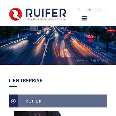
Ruifer
PT
EN
FR
>
HOME
L’ENTREPRISE
L’ENTREPRISE
RUIFER